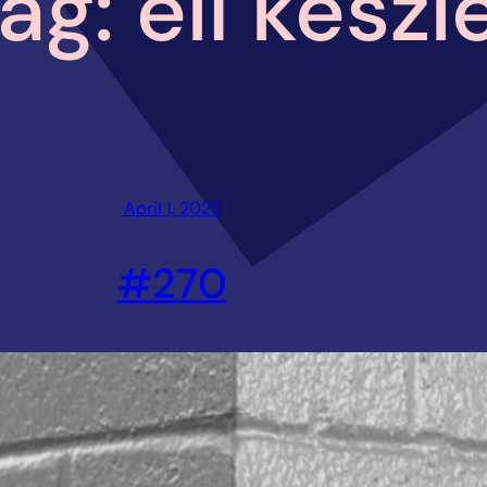
ag:
eli keszl
April 1, 2023
#270