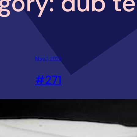
gory:
dub t
May 1, 2023
#271